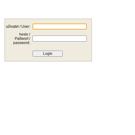
uživatel / User:
heslo /
Paßwort /
password: