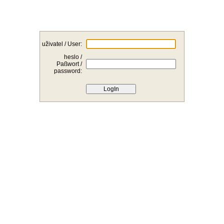
uživatel / User:
heslo /
Paßwort /
password: